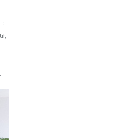
 :
if,
e