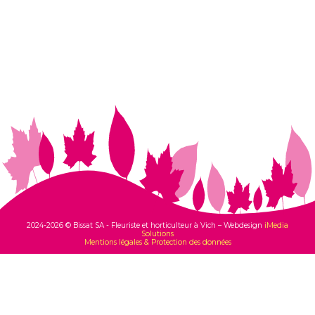
Samedi:
8h-17h30 non-stop
Dimanche:
9h30-12h
2024-2026 © Bissat SA - Fleuriste et horticulteur à Vich – Webdesign
iMedia
Solutions
Mentions légales & Protection des données