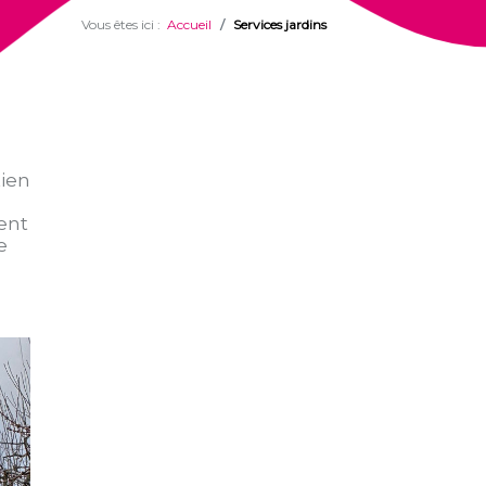
Vous êtes ici :
Accueil
Services jardins
ien
ment
e